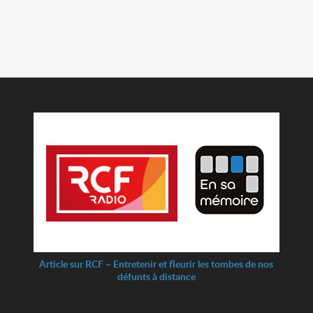
Article sur RCF – Entretenir et fleurir les tombes de nos
défunts à distance