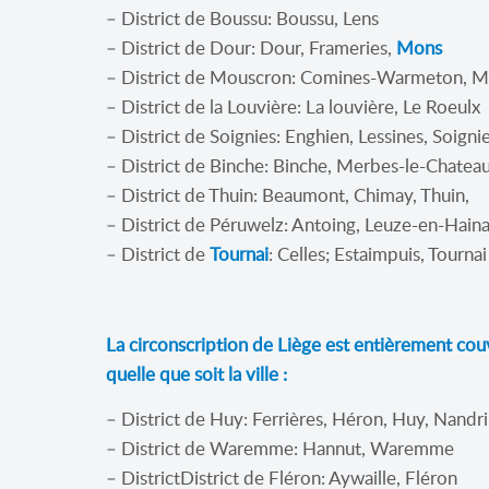
– District de Boussu: Boussu, Lens
– District de Dour: Dour, Frameries,
Mons
– District de Mouscron: Comines-Warmeton, 
– District de la Louvière: La louvière, Le Roeulx
– District de Soignies: Enghien, Lessines, Soigni
– District de Binche: Binche, Merbes-le-Chatea
– District de Thuin: Beaumont, Chimay, Thuin,
– District de Péruwelz: Antoing, Leuze-en-Hain
– District de
Tournai
: Celles; Estaimpuis, Tournai
La circonscription de Liège est entièrement cou
quelle que soit la ville :
– District de Huy: Ferrières, Héron, Huy, Nandri
– District de Waremme: Hannut, Waremme
– DistrictDistrict de Fléron: Aywaille, Fléron