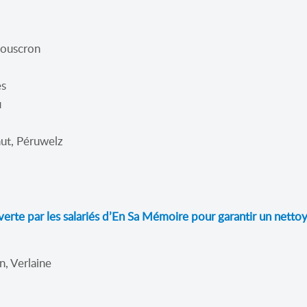
Mouscron
es
u
aut, Péruwelz
verte par les salariés d’En Sa Mémoire pour garantir un nett
n, Verlaine