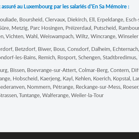
st assuré au Luxembourg par les salariés d’En Sa Mémoire :
ouliade, Boursheid, Clervaux, Diekirch, Ell, Erpeldange, Esch-
Sûre, Metzig, Parc Hosingen, Préizerdaul, Putscheid, Rambourc
nden, Vichten, Wahl, Weiswampach, Wiltz, Wincrange, Winseler
rdorf, Betzdorf, Biwer, Bous, Consdorf, Dalheim, Echternach,
dorf-les-Bains, Remich, Rosport, Schengen, Stadtbredimus,
rg, Bissen, Boevrange-sur-Attert, Colmar-Berg, Contern, Dif
ange, Hobscheid, Kaerjeng, Kayl, Kehlen, Koerich, Kopstal, La
eranven, Nommern, Pétrange, Reckange-sur-Mess, Roeser, R
 Strassen, Tuntange, Walferange, Weiler-la-Tour