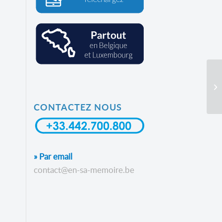
En
Av
CONTACTEZ NOUS
» Par email
contact@en-sa-memoire.be